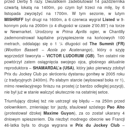
przed Derby 5 razy. Dwulatkiem zadebiutował 14 października
czwartą lokatą na 1400m, po czym był trzeci na milę, by 6
listopada zwyciężyć na 1700m. W tym sezonie, w lutym
MISHRIFF
był drugi na 1600m, a 6 czerwca wygrał
Listed
w 9-
konnym polu na 2000m (o 4 długości w czasie 2’00.85”) na torze
w Newmarket. Urodzony w
Prima Aprilis
ogier, w Chantilly
zademonstrował kapitalne przyspieszenie na końcowych 100
metrach, oddalając się o 1 ¼ długości od
The Summit (FR)
(
Wootton Bassett – Acola po Acatenango
), który o szyję
wyprzedził faworyta –
VICTOR LUDORUM (GB)
. Ten ostatni nie
powtórzył zatem osiągnięcia swojego ojca, głośnego aktualnie
reproduktora –
SHAMARDAL’a (USA)
, który jako pierwszy zdobył
Prix du Jockey Club po skróceniu dystansu gonitwy w 2005 roku
(z tradycyjnych 2400m). Po słabym starcie (wylosował boks nr 1),
mimo rewelacyjnego finiszu na prostej (z bardzo odległej pozycji),
nie był już w stanie walczyć skutecznie na ostatniej setce.
Triumfujący dżokej też nie ustrzegł się błędu – na 250m przed
celownikiem, zmieniając tor jazdy, sfaulował szóstego
Pao Alto
(protestował dżokej
Maxime Guyon
), za co został ukarany 4
dniowym spieszeniem. Dla niezbyt modnego obecnie we Francji
46-latka była to druga wygrana w
Prix du Jockey Club
–