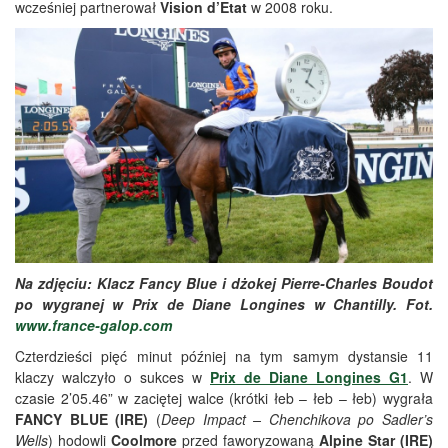
wcześniej partnerował
Vision d’Etat
w 2008 roku.
Na zdjęciu: Klacz Fancy Blue i dżokej Pierre-Charles Boudot
po wygranej w Prix de Diane Longines w Chantilly. Fot.
www.france-galop.com
Czterdzieści pięć minut później na tym samym dystansie 11
klaczy walczyło o sukces w
Prix de Diane Longines G1
. W
czasie 2’05.46” w zaciętej walce (krótki łeb – łeb – łeb) wygrała
FANCY BLUE (IRE)
(
Deep Impact – Chenchikova po Sadler’s
Wells
) hodowli
Coolmore
przed faworyzowaną
Alpine Star (IRE)