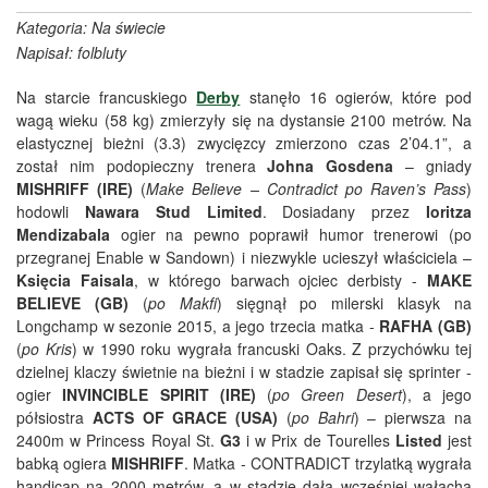
Kategoria: Na świecie
Napisał: folbluty
Na starcie francuskiego
Derby
stanęło 16 ogierów, które pod
wagą wieku (58 kg) zmierzyły się na dystansie 2100 metrów. Na
elastycznej bieżni (3.3) zwycięzcy zmierzono czas 2’04.1”, a
został nim podopieczny trenera
Johna Gosdena
– gniady
MISHRIFF (IRE)
(
Make Believe – Contradict po Raven’s Pass
)
hodowli
Nawara Stud Limited
. Dosiadany przez
Ioritza
Mendizabala
ogier na pewno poprawił humor trenerowi (po
przegranej Enable w Sandown) i niezwykle ucieszył właściciela –
Księcia Faisala
, w którego barwach ojciec derbisty -
MAKE
BELIEVE
(GB)
(
po Makfi
) sięgnął po milerski klasyk na
Longchamp w sezonie 2015, a jego trzecia matka -
RAFHA (GB)
(
po Kris
) w 1990 roku wygrała francuski Oaks. Z przychówku tej
dzielnej klaczy świetnie na bieżni i w stadzie zapisał się sprinter -
ogier
INVINCIBLE SPIRIT (IRE)
(
po Green Desert
), a jego
półsiostra
ACTS OF GRACE (USA)
(
po Bahri
) – pierwsza na
2400m w Princess Royal St.
G3
i w Prix de Tourelles
Listed
jest
babką ogiera
MISHRIFF
. Matka - CONTRADICT trzylatką wygrała
handicap na 2000 metrów, a w stadzie dała wcześniej wałacha