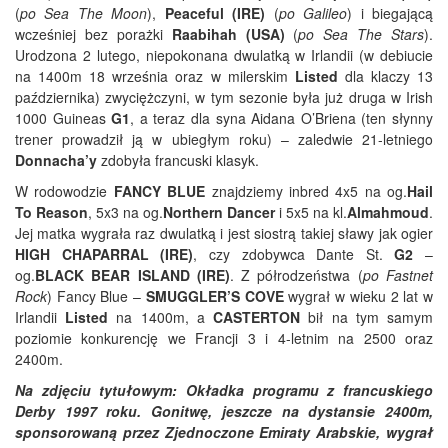
(
po Sea The Moon
),
Peaceful (IRE)
(
po Galileo
) i biegającą
wcześniej bez porażki
Raabihah (USA)
(
po Sea The Stars
).
Urodzona 2 lutego, niepokonana dwulatką w Irlandii (w debiucie
na 1400m 18 września oraz w milerskim
Listed
dla klaczy 13
października) zwyciężczyni, w tym sezonie była już druga w Irish
1000 Guineas
G1
, a teraz dla syna Aidana O’Briena (ten słynny
trener prowadził ją w ubiegłym roku) – zaledwie 21-letniego
Donnacha’y
zdobyła francuski klasyk.
W rodowodzie
FANCY BLUE
znajdziemy inbred 4x5 na og.
Hail
To Reason
, 5x3 na og.
Northern Dancer
i 5x5 na kl.
Almahmoud
.
Jej matka wygrała raz dwulatką i jest siostrą takiej sławy jak ogier
HIGH CHAPARRAL (IRE)
, czy zdobywca Dante St.
G2
–
og.
BLACK BEAR ISLAND (IRE)
. Z półrodzeństwa (
po Fastnet
Rock
) Fancy Blue –
SMUGGLER’S COVE
wygrał w wieku 2 lat w
Irlandii
Listed
na 1400m, a
CASTERTON
bił na tym samym
poziomie konkurencję we Francji 3 i 4-letnim na 2500 oraz
2400m.
Na zdjęciu tytułowym: Okładka programu z francuskiego
Derby 1997 roku. Gonitwę, jeszcze na dystansie 2400m,
sponsorowaną przez Zjednoczone Emiraty Arabskie, wygrał