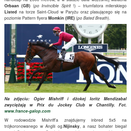
Orbaan (GB)
(
po Invincible Spirit
!) – triumfatora milerskiego
Listed
na torze Saint-Cloud w Paryżu oraz plasującego się na
poziomie Pattern flyera
Momkin (IRE)
(
po Bated Breath
).
Na zdjęciu: Ogier Mishriff i dżokej Ioritz Mendizabal
zwyciężają w Prix du Jockey Club w Chantilly. Fot.
www.france-galop.com
W rodowodzie Mishriff’a znajdujemy inbred 5x5 na
trójkoronowanego w Anglii og.
Nijinsky
, a nasz bohater biegał